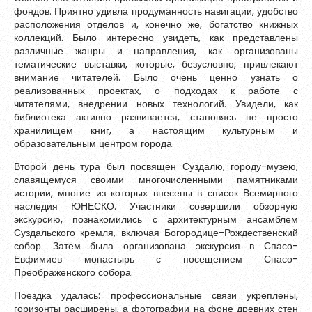
фондов. Приятно удивла продуманность навигации, удобство
Обновить
расположения отделов и, конечно же, богатство книжных
коллекций. Было интересно увидеть, как представлены
различные жанры и направления, как организованы
Я согласен на обработку
персональных данных
тематические выставки, которые, безусловно, привлекают
Я согласен с
правилами использования материалов
,
внимание читателей. Было очень ценно узнать о
размещённых на портале.
реализованных проектах, о подходах к работе с
читателями, внедрении новых технологий. Увидели, как
библиотека активно развивается, становясь не просто
хранилищем книг, а настоящим культурным и
Зарегистрироваться
образовательным центром города.
Второй день тура был посвящен Суздалю, городу-музею,
славящемуся своими многочисленными памятниками
истории, многие из которых внесены в список Всемирного
Уже зарегистрированы?
Войти
наследия ЮНЕСКО. Участники совершили обзорную
экскурсию, познакомились с архитектурным ансамблем
Суздальского кремля, включая Богородице-Рождественский
собор. Затем была организована экскурсия в Спасо-
Евфимиев монастырь с посещением Спасо-
Преображенского собора.
Поездка удалась: профессиональные связи укреплены,
горизонты расширены, а фотографии на фоне древних стен