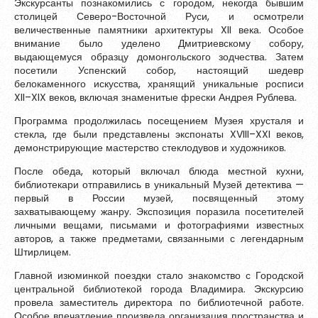
Экскурсанты познакомились с городом, некогда бывшим
Зарегистрироваться
столицей Северо-Восточной Руси, и осмотрели
величественные памятники архитектуры XII века. Особое
внимание было уделено Дмитриевскому собору,
выдающемуся образцу домонгольского зодчества. Затем
посетили Успенский собор, настоящий шедевр
белокаменного искусства, хранящий уникальные росписи
XII–XIX веков, включая знаменитые фрески Андрея Рублева.
Программа продолжилась посещением Музея хрусталя и
стекла, где были представлены экспонаты XVIII–XXI веков,
демонстрирующие мастерство стеклодувов и художников.
После обеда, который включал блюда местной кухни,
библиотекари отправились в уникальный Музей детектива —
первый в России музей, посвященный этому
захватывающему жанру. Экспозиция поразила посетителей
личными вещами, письмами и фотографиями известных
Пароль должен быть минимум 6 символов и содержать хотя
авторов, а также предметами, связанными с легендарным
бы одну строчную букву, одну прописную букву, одну цифру
Штирлицем.
и один специальный символ.
Главной изюминкой поездки стало знакомство с Городской
центральной библиотекой города Владимира. Экскурсию
провела заместитель директора по библиотечной работе.
Особое впечатление произвела организация пространства и