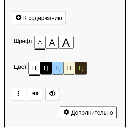
К содержанию
А
Шрифт
А
А
Цвет
Ц
Ц
Ц
Ц
Ц
Дополнительно